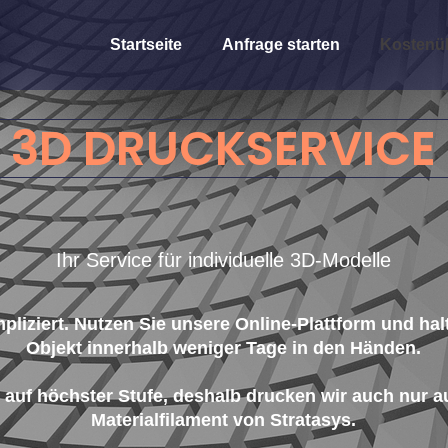
Startseite
Anfrage starten
Kostenüb
3D DRUCKSERVICE
Ihr Service für individuelle 3D-Modelle
liziert. Nutzen Sie unsere Online-Plattform und halt
Objekt innerhalb weniger Tage in den Händen.
s auf höchster Stufe, deshalb drucken wir auch nur 
Materialfilament von Stratasys.