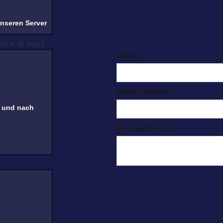
unseren Server
 40 x 18 (mm)
Name
Email Address
t und nach
Ihre Nachricht